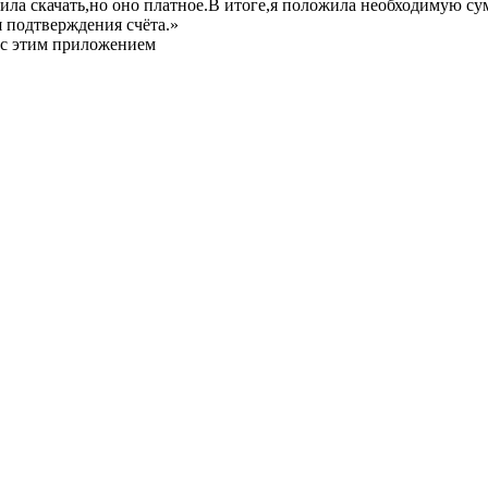
ла скачать,но оно платное.В итоге,я положила необходимую су
 подтверждения счёта.»
 с этим приложением