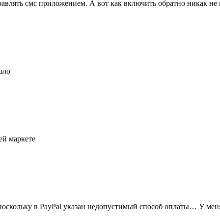
равлять смс приложением. А вот как включить обратно никак не 
шло
ей маркете
оскольку в PayPal указан недопустимый способ оплаты… У меня т